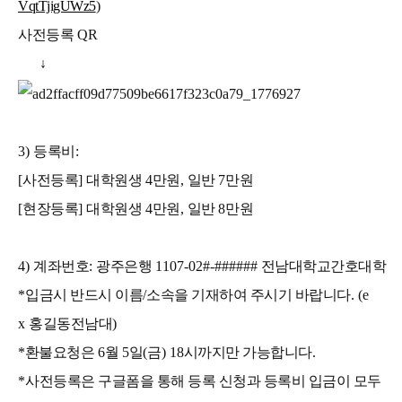
VqtTjigUWz5
)
사전등록
QR
↓
3)
등록비
:
[
사전등록
]
대학원생
4
만원
,
일반
7
만원
[
현장등록
]
대학원생
4
만원
,
일반
8
만원
4)
계좌번호
:
광주은행
1107-02#-######
전남대학교간호대학
*
입금시 반드시 이름
/
소속을 기재하여 주시기 바랍니다
. (e
x
홍길동전남대
)
*
환불요청은
6
월
5
일
(
금
) 18
시까지만 가능
합니다
.
*
사전등록은 구글폼을 통해 등록 신청과 등록비 입금이 모두