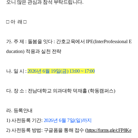
오니 많은 관심과 참석 부탁드립니다.
□
아 래
□
가
.
주 제
:
돌봄을 잇다
:
간호교육에서
IPE(InterProfessional E
ducation)
적용과 실천 전략
나
.
일 시
:
2026
년
6
월
19
일
(
금
) 13:00 ~ 17:00
다
.
장 소
:
전남대학교 의과대학 덕재홀
(
학동캠퍼스
)
라
.
등록안내
1)
사전등록 기간
:
2026
년
6
월
7
일
(
일
)
까지
2)
사전등록 방법
:
구글폼을 통해 접수
(
https://forms.gle/cFP8Ke