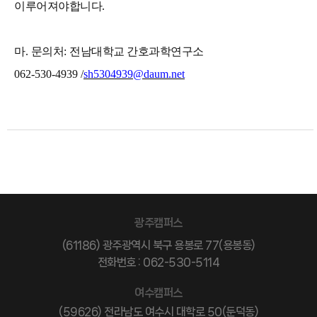
이루어져야합니다
.
마
.
문의처
:
전남대학교 간호과학연구소
062-530-4939 /
sh5304939@daum.net
광주캠퍼스
(61186) 광주광역시 북구 용봉로 77(용봉동)
전화번호 : 062-530-5114
여수캠퍼스
(59626) 전라남도 여수시 대학로 50(둔덕동)