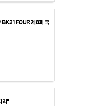
K21 FOUR 제8회 국
자리"