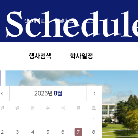
전남대학교
전남대포털
로그인
행사검색
학사일정
2026
년
8월
일
월
화
수
목
금
토
1
2
3
4
5
6
7
8