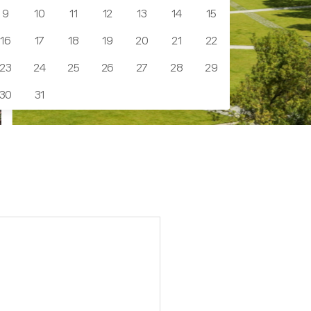
9
10
11
12
13
14
15
16
17
18
19
20
21
22
23
24
25
26
27
28
29
30
31