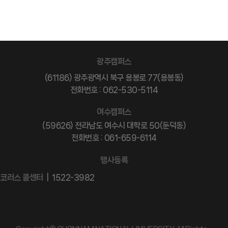
광주캠퍼스
(61186) 광주광역시 북구 용봉로 77(용봉동)
전화번호 : 062-530-5114
여수캠퍼스
(59626) 전라남도 여수시 대학로 50(둔덕동)
전화번호 : 061-659-6114
행사등록
코러스 콜센터
| 1522-3982