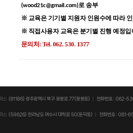
로 송부
(wood21c@gmail.com)
교육은
기기별
※
지원자 인원수에 따라 인
직접사용자
※
교육은 분기별 진행 예정입
문의처
: Tel
. 062. 530. 1377
퍼스
(61186) 광주광역시 북구 용봉로 77(용봉동)
|
전화번호
: 062-53
퍼스
(59626) 전라남도 여수시 대학로 50(둔덕동)
|
전화번호
: 061-6