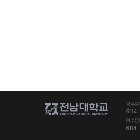
광주캠
5114
여수캠
6114