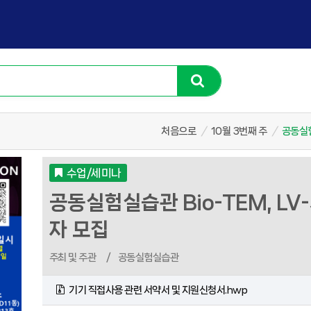
처음으로
/
10월 3번째 주
/
공동실험
수업/세미나
공동실험실습관 Bio-TEM, LV
자 모집
주최 및 주관
/
공동실험실습관
기기 직접사용 관련 서약서 및 지원신청서.hwp